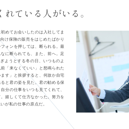
くれている
人がいる。
に初めてお会いしたのは入社してま
人向け保険の販売をはじめたばかり
ーフォンを押しては、断られる。最
んなに断られても、また、前へ。足
過ぎようとする冬の日、いつものよ
以前「来なくていい」と怒鳴られた
います」と挨拶すると、何故か自宅
出ると君の姿を見た。君の勧める保
。自分の仕事をいつも見てくれて、
て。嬉しくて仕方なかった。努力を
思いが私の仕事の原点だ。