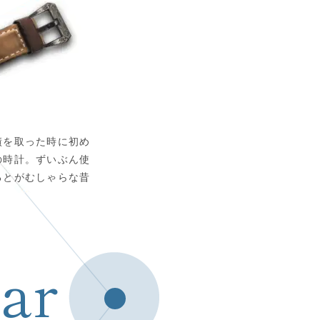
績を取った時に初め
の時計。ずいぶん使
るとがむしゃらな昔
ear