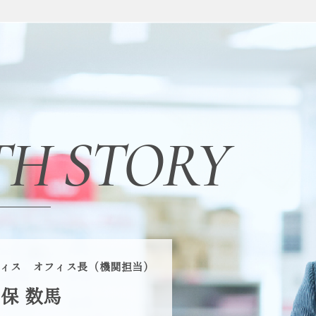
TH
STORY
フィス
オフィス長（機関担当）
保 数馬