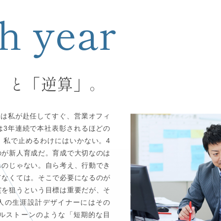
th year
」と「逆算」。
れは私が赴任してすぐ、営業オフィ
は3年連続で本社表彰されるほどの
、私で止めるわけにはいかない。4
のが新人育成だ。育成で大切なのは
ものじゃない。自ら考え、行動でき
てなくては。そこで必要になるのが
賞を狙うという目標は重要だが、そ
人の生涯設計デザイナーにはその
ルストーンのような「短期的な目