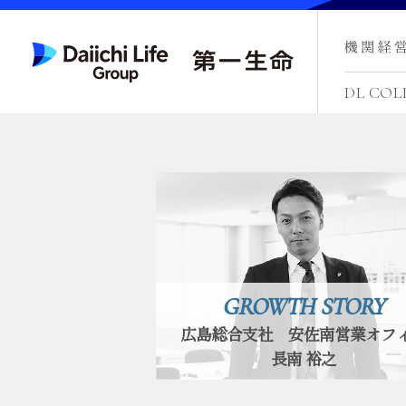
DL COL
GROWTH STORY
広島総合支社 安佐南営業オフ
長南 裕之