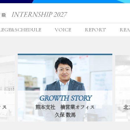
LEGE&SCHEDULE
VOICE
REPORT
REA
GROWTH STORY
ィス
熊本支社 楠営業オフィス
北
久保 数馬