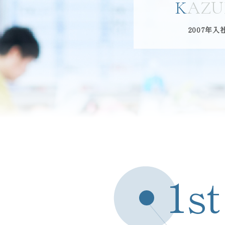
KAZ
2007年
1st