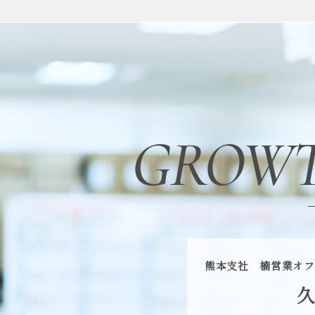
GROW
熊本支社 楠営業オ
久